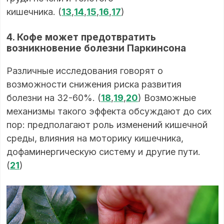
кишечника. (
13
,
14
,
15
,
16
,
17
)
4. Кофе может предотвратить
возникновение болезни Паркинсона
Различные исследования говорят о
возможности снижения риска развития
болезни на 32-60%. (
18
,
19
,
20
) Возможные
механизмы такого эффекта обсуждают до сих
пор: предполагают роль изменений кишечной
среды, влияния на моторику кишечника,
дофаминергическую систему и другие пути.
(
21
)